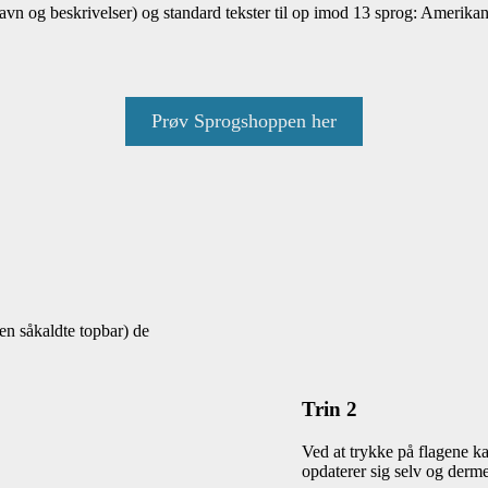
navn og beskrivelser) og standard tekster til op imod 13 sprog: Amerik
Prøv Sprogshoppen her
den såkaldte topbar) de
Trin 2
Ved at trykke på flagene k
opdaterer sig selv og derme