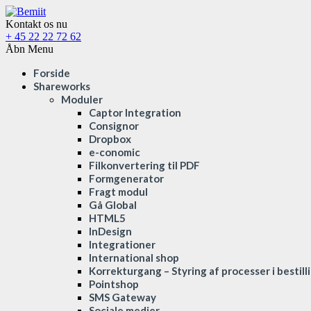
Kontakt os nu
+ 45 22 22 72 62
Åbn Menu
Forside
Shareworks
Moduler
Captor Integration
Consignor
Dropbox
e-conomic
Filkonvertering til PDF
Formgenerator
Fragt modul
Gå Global
HTML5
InDesign
Integrationer
International shop
Korrekturgang – Styring af processer i bestil
Pointshop
SMS Gateway
Sociale medier