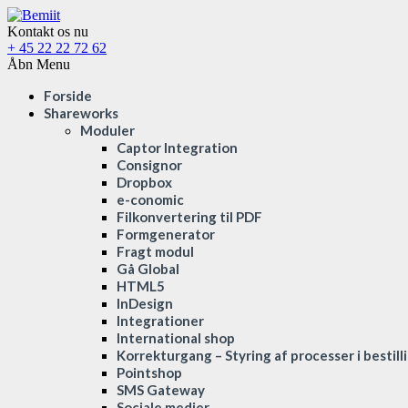
Kontakt os nu
+ 45 22 22 72 62
Åbn Menu
Forside
Shareworks
Moduler
Captor Integration
Consignor
Dropbox
e-conomic
Filkonvertering til PDF
Formgenerator
Fragt modul
Gå Global
HTML5
InDesign
Integrationer
International shop
Korrekturgang – Styring af processer i bestil
Pointshop
SMS Gateway
Sociale medier