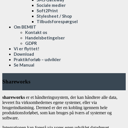
Sociale medier
Soft2Print
Stylesheet / Shop
Tilbudsforespørgsel
Om BEMIIT
Kontakt os
Handelsbetingelser
GDPR
Vi er flyttet!
Download
Praktikforløb – udvikler
Se Manual
Shareworks
shareworks
er et håndteringssystem, der kan håndtere alle data,
leveret fra virksomhedernes egene systemer, eller via
brugerindtastning. Dermed er der en kobling igennem hele
produktionsforløbet, som kan bruges på tværs af systemer og
software.
Integrationen kan foregå via vores egen udviklet datadrevet