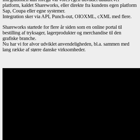
platform, kaldet Shareworks, eller direkte fra kundens egen platform
Sap, Coupa eller egne systemer.
Integration sker via API, Punch-out, OIOXML, cXML med flere.
Shareworks startede for flere år siden som en online portal til
bestilling af tryksager, lagerprodukter og merchandise til den
grafiske branche.
Nu har vi for alvor udviklet anvendeligheden, bl.a. sammen med
lang række af større danske virksomheder.