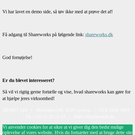
Vi har lavet en demo side, så tøv ikke med at prøve det af!
Få adgang til Shareworks på følgende link:
shareworks.dk
God fornøjelse!
Er du blevet interesseret?
Så vil vi rigtig gerne fortælle og vise, hvad shareworks kan gøre for
at hjælpe jeres virksomhed!
BEMIIT ApS | Skæringvej 88, 8520 Lystrup | CVR 2638 3609
| Tlf.: +45 22 22 72 62 | Mail: info@bemiit.dk
Vi anvender cookies for at sikre at vi giver dig den bedst mulige
oplevelse af vores website. Hvis du fortsætter med at bruge dette site