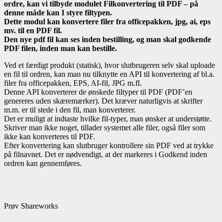
ordre, kan vi tilbyde modulet Filkonvertering til PDF – på
denne måde kan I styre filtypen.
Dette modul kan konvertere filer fra officepakken, jpg, ai, eps
mv. til en PDF fil.
Den nye pdf fil kan ses inden bestilling, og man skal godkende
PDF filen, inden man kan bestille.
Ved et færdigt produkt (statisk), hvor slutbrugeren selv skal uploade
en fil til ordren, kan man nu tilknytte en API til konvertering af bl.a.
filer fra officepakken, EPS, AI-fil, JPG m.fl.
Denne API konverterer de ønskede filtyper til PDF (PDF’en
genereres uden skæremærker). Det kræver naturligvis at skrifter
m.m. er til stede i den fil, man konverterer.
Det er muligt at indtaste hvilke fil-typer, man ønsker at understøtte.
Skriver man ikke noget, tillader systemet alle filer, også filer som
ikke kan konverteres til PDF.
Efter konvertering kan slutbruger kontrollere sin PDF ved at trykke
på filnavnet. Det er nødvendigt, at der markeres i Godkend inden
ordren kan gennemføres.
Prøv Shareworks