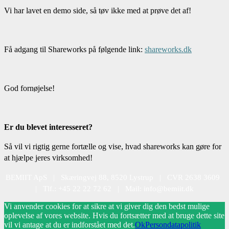
Vi har lavet en demo side, så tøv ikke med at prøve det af!
Få adgang til Shareworks på følgende link:
shareworks.dk
God fornøjelse!
Er du blevet interesseret?
Så vil vi rigtig gerne fortælle og vise, hvad shareworks kan gøre for
at hjælpe jeres virksomhed!
BEMIIT ApS | Skæringvej 88, 8520 Lystrup | CVR 2638 3609
| Tlf.: +45 22 22 72 62 | Mail: info@bemiit.dk
Vi anvender cookies for at sikre at vi giver dig den bedst mulige
oplevelse af vores website. Hvis du fortsætter med at bruge dette site
vil vi antage at du er indforstået med det.
Ok
Persondatapolitik